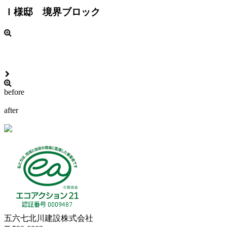
Ｉ様邸 境界ブロック
before
after
五六七北川建設株式会社