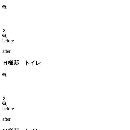
before
after
Ｈ様邸 トイレ
before
after